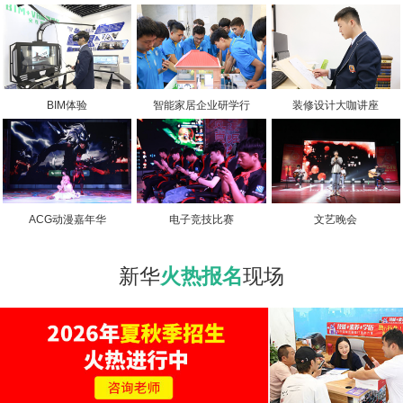
BIM体验
智能家居企业研学行
装修设计大咖讲座
ACG动漫嘉年华
电子竞技比赛
文艺晚会
新华
火热报名
现场