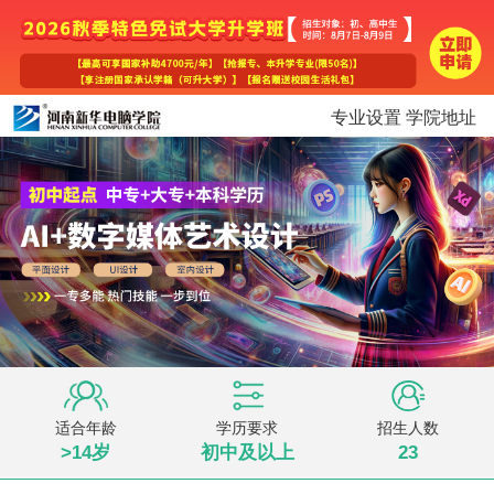
专业设置
学院地址
适合年龄
学历要求
招生人数
>14岁
初中及以上
23