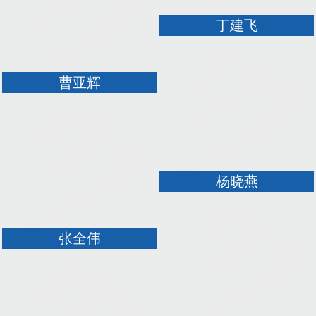
丁建飞
曹亚辉
杨晓燕
张全伟