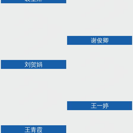
谢俊卿
刘贺娟
王一婷
王青霞