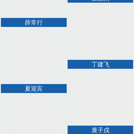
薛常行
丁建飞
夏迎宾
黄子戌