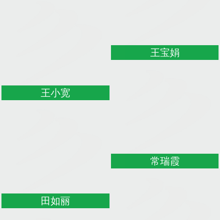
王宝娟
王小宽
常瑞霞
田如丽